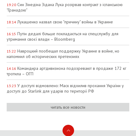
Син Зінедіна Зідана Лука розірвав контракт з іспанською
19:20
"Гранадою"
Лукашенко назвал свою "причину" войны в Украине
18:14
Путін дедалі більше покладається на спецслужбу для
16:15
утримання своєї влади – Bloomberg
Навроцкий пообещал поддержку Украине в войне, но
15:22
напомнил об исторических претензиях
Командира артдивизиона подозревают в продаже 172 кг
14:16
тротила – ОГП
У доступі відмовлено: Маск відхилив прохання України у
13:23
доступі до Starlink для ударів по території РФ
читать все новости