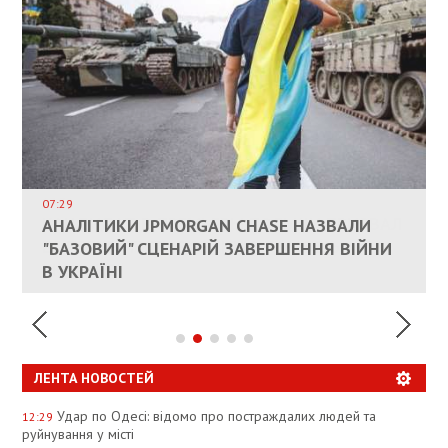
ВЛАСНИКАМ ЗРУЙНОВАНОГО ЖИТЛА
ДОЗВОЛИЛИ НЕ ПЛАТИТИ ЗА КОМУНАЛКУ
ИНТЕГРАЦИЯ УКРАИНЫ В НАТО ВРЯД ЛИ
СОСТОИТСЯ В БЛИЖАЙШЕЕ ВРЕМЯ, –
07:29
КАНДИДАТ В ПРЕМЬЕРЫ ПОЛЬШИ ПРИЗВАЛ
АНАЛІТИКИ JPMORGAN CHASE НАЗВАЛИ
ПАЛИВНИЙ РИНОК РОЗІГРІЛИ ШТУЧНО:
РЮТТЕ
ЕС ПРЕКРАТИТЬ ВОЕННУЮ ПОМОЩЬ
"БАЗОВИЙ" СЦЕНАРІЙ ЗАВЕРШЕННЯ ВІЙНИ
АНАЛІТИКИ ЗВИНУВАТИЛИ АЗС У
УКРАИНЕ
В УКРАЇНІ
СПЕКУЛЯЦІЇ
ЛЕНТА НОВОСТЕЙ
Удар по Одесі: відомо про постраждалих людей та
12:29
руйнування у місті