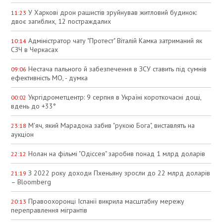
У Харкові дрон рашистів зруйнував житловий будинок:
11:23
двоє загиблих, 12 постраждалих
Адміністратор чату "Протест" Віталій Камка затриманий як
10:14
СЗЧ в Черкасах
Нестача пального й забезпечення в ЗСУ ставить під сумнів
09:06
ефективність МО, - думка
Укргідрометцентр: 9 серпня в Україні короткочасні дощі,
00:02
вдень до +33°
М'яч, який Марадона забив "рукою Бога", виставлять на
23:18
аукціон
Нолан на фільмі "Одіссея" заробив понад 1 млрд доларів
22:12
З 2022 року доходи Пхеньяну зросли до 22 млрд доларів
21:19
– Bloomberg
Правоохоронці Іспанії викрила масштабну мережу
20:13
переправлення мігрантів