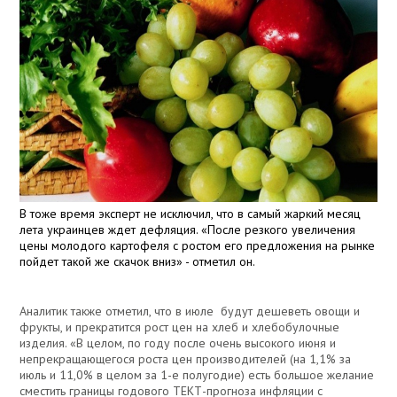
В тоже время эксперт не исключил, что в самый жаркий месяц
лета украинцев ждет дефляция. «После резкого увеличения
цены молодого картофеля с ростом его предложения на рынке
пойдет такой же скачок вниз» - отметил он.
Аналитик также отметил, что в июле будут дешеветь овощи и
фрукты, и прекратится рост цен на хлеб и хлебобулочные
изделия. «В целом, по году после очень высокого июня и
непрекращающегося роста цен производителей (на 1,1% за
июль и 11,0% в целом за 1-е полугодие) есть большое желание
сместить границы годового ТЕКТ-прогноза инфляции с