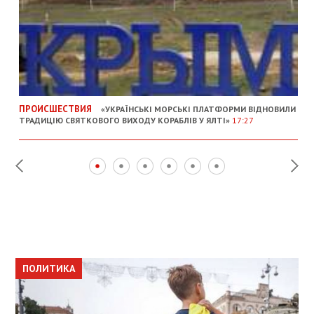
ПРОИСШЕСТВИЯ
«УКРАЇНСЬКІ МОРСЬКІ ПЛАТФОРМИ ВІДНОВИЛИ
ТРАДИЦІЮ СВЯТКОВОГО ВИХОДУ КОРАБЛІВ У ЯЛТІ»
17:27
ПОЛИТИКА
ПОЛИТИКА
ОБЩЕСТВО
ПОЛИТИКА
ЭКОНОМИКА