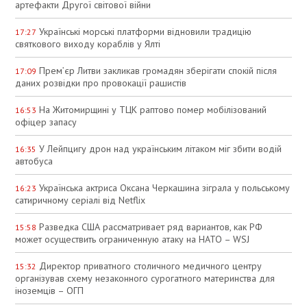
артефакти Другої світової війни
Українські морські платформи відновили традицію
17:27
святкового виходу кораблів у Ялті
Прем’єр Литви закликав громадян зберігати спокій після
17:09
даних розвідки про провокації рашистів
На Житомирщині у ТЦК раптово помер мобілізований
16:53
офіцер запасу
У Лейпцигу дрон над українським літаком міг збити водій
16:35
автобуса
Українська актриса Оксана Черкашина зіграла у польському
16:23
сатиричному серіалі від Netflix
Разведка США рассматривает ряд вариантов, как РФ
15:58
может осуществить ограниченную атаку на НАТО – WSJ
Директор приватного столичного медичного центру
15:32
організував схему незаконного сурогатного материнства для
іноземців – ОГП