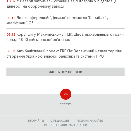
У Баварії затримали українця за підозрою у підготовці
10:07
диверсії на оборонному заводі
Ліга конференцій: "Динамо" перемогло "Карабах" у
09:18
кваліфікації Q3
Корупція у Мукачівському ТЦК: Двоє екскерівників списали
08:52
понад 1000 військовозобов’язаних
Антибалістичний проект FREYJA: Зеленський назвав терміни
08:03
створення Україною власної балістики та системи ПРО
читать все новости
наверх
ПРОФАЙЛЫ
O РЕДАКЦИИ
РЕКЛАМА НА САЙТЕ
ИСПОЛЬЗОВАНИЕ МАТЕРИАЛОВ