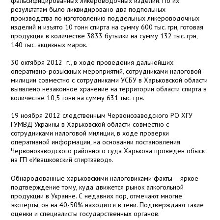
фальсифицированных ликероводочных изделий. По их
результатам было ликвидировано два подпольных
производства по изготовлению поддельных ликероводочных
изделий и изъято 10 тонн спирта на сумму 600 тыс. грн, готовая
продукция в количестве 3833 бутылки на сумму 132 тыс. грн,
140 тыс. акцизных марок.
30 октября 2012 г., в ходе проведения дальнейших
оперативно-розыскных мероприятий, сотрудниками налоговой
милиции совместно с сотрудниками УСБУ в Харьковской области
выявлено незаконное хранение на территории области спирта в
количестве 10,5 тонн на сумму 631 тыс. грн.
19 ноября 2012 следственным Червонозаводского РО ХГУ
ГУМВД Украины в Харьковской области совместно с
сотрудниками налоговой милиции, в ходе проверки
оперативной информации, на основании постановления
Червонозаводского районного суда Харькова проведен обыск
на ГП «Ивашковский спиртзавод».
Обнародованные харьковскими налоговиками факты – яркое
подтверждение тому, куда движется рынок алкогольной
продукции в Украине. С недавних пор, отмечают многие
эксперты, он на 40-50% находится в тени. Подтверждают такие
оценки и специалисты государственных органов.