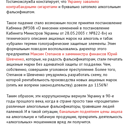
Гостаможслужба констатирует, что
Украину завалило
контрабандными сигаретами
и буквально затопило алкогольным
фальсификатом.
Такое падение стало возможным после
принятия постановление
Кабмина (№308 «О внесении изменений в постановление
Кабинета Министров Украины от 28.05.2003 г. №822-8») из
технического описания акцизных марок на алкоголь и табак
«убрали» термин голографические защитные элементы. Этим
формальным поводом воспользовались директор этого
предприятия
Максим Степанов и замминистра финансов Юрий
Шевченко
, которые, на радость фальсификаторам, стали печатать
акцизные марки без адекватной защиты от подделки. Чем,
собственно, совершили уголовное преступление. Более того,
Степанов и Шевченко умудрились разработать схему, по
которой рентабельность производства новых акцизных марок
(опять же вопреки законодательству) довели до 1156%!
Таким образом, эти коррупционеры вернули Украину в 90-е
годы прошлого века, когда в стране просто таки «процветали»
различные алкогольные фальсификаторы, травившие людей
паленкой. И в такой ситуации,
банальным поднятием цены акциза
на алкогольную и табачную продукцию, прекратить деятельность
«алкогольных» мошенников вряд ли получится.