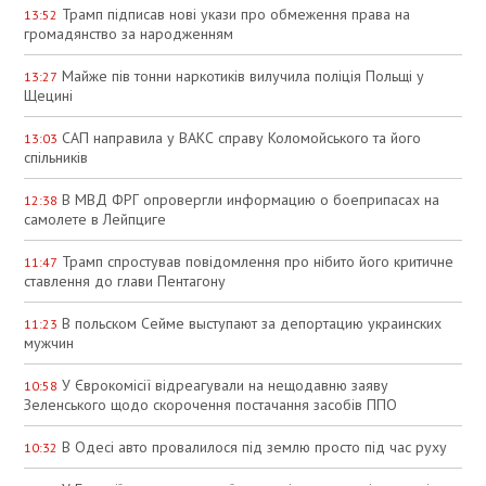
Трамп підписав нові укази про обмеження права на
13:52
громадянство за народженням
Майже пів тонни наркотиків вилучила поліція Польщі у
13:27
Щецині
САП направила у ВАКС справу Коломойського та його
13:03
спільників
В МВД ФРГ опровергли информацию о боеприпасах на
12:38
самолете в Лейпциге
Трамп спростував повідомлення про нібито його критичне
11:47
ставлення до глави Пентагону
В польском Сейме выступают за депортацию украинских
11:23
мужчин
У Єврокомісії відреагували на нещодавню заяву
10:58
Зеленського щодо скорочення постачання засобів ППО
В Одесі авто провалилося під землю просто під час руху
10:32