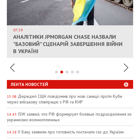
ВЛАСНИКАМ ЗРУЙНОВАНОГО ЖИТЛА
ДОЗВОЛИЛИ НЕ ПЛАТИТИ ЗА КОМУНАЛКУ
ИНТЕГРАЦИЯ УКРАИНЫ В НАТО ВРЯД ЛИ
СОСТОИТСЯ В БЛИЖАЙШЕЕ ВРЕМЯ, –
07:29
КАНДИДАТ В ПРЕМЬЕРЫ ПОЛЬШИ ПРИЗВАЛ
АНАЛІТИКИ JPMORGAN CHASE НАЗВАЛИ
ПАЛИВНИЙ РИНОК РОЗІГРІЛИ ШТУЧНО:
РЮТТЕ
ЕС ПРЕКРАТИТЬ ВОЕННУЮ ПОМОЩЬ
"БАЗОВИЙ" СЦЕНАРІЙ ЗАВЕРШЕННЯ ВІЙНИ
АНАЛІТИКИ ЗВИНУВАТИЛИ АЗС У
УКРАИНЕ
В УКРАЇНІ
СПЕКУЛЯЦІЇ
ЛЕНТА НОВОСТЕЙ
Держдеп США повідомив про нові санкції проти Куби
15:08
через військову співпрацю з РФ та КНР
ISW заявил, что РФ формирует боевые подразделения из
14:43
украинских военнопленных
У Баку заявили про готовність постачати газ до України
14:18