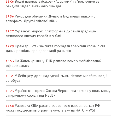
Водій називав військових "дурними" та "воюючими за
18:06
бандитів" відео викликало скандал
Рекордне обміління Дунаю в Будапешті відкрило
17:56
артефакти Другої світової війни
Українські морські платформи відновили традицію
17:27
святкового виходу кораблів у Ялті
Прем’єр Литви закликав громадян зберігати спокій після
17:09
даних розвідки про провокації рашистів
На Житомирщині у ТЦК раптово помер мобілізований
16:53
офіцер запасу
У Лейпцигу дрон над українським літаком міг збити водій
16:35
автобуса
Українська актриса Оксана Черкашина зіграла у польському
16:23
сатиричному серіалі від Netflix
Разведка США рассматривает ряд вариантов, как РФ
15:58
может осуществить ограниченную атаку на НАТО – WSJ