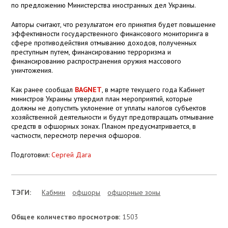
по предложению Министерства иностранных дел Украины.
Авторы считают, что результатом его принятия будет повышение
эффективности государственного финансового мониторинга в
сфере противодействия отмыванию доходов, полученных
преступным путем, финансированию терроризма и
финансированию распространения оружия массового
уничтожения.
Как ранее сообщал
BAGNET
, в марте текущего года Кабинет
министров Украины утвердил план мероприятий, которые
должны не допустить уклонение от уплаты налогов субъектов
хозяйственной деятельности и будут предотвращать отмывание
средств в офшорных зонах. Планом предусматривается, в
частности, пересмотр перечня офшоров.
Подготовил:
Сергей Дага
ТЭГИ:
Кабмин
офшоры
офшорные зоны
Общее количество просмотров:
1503