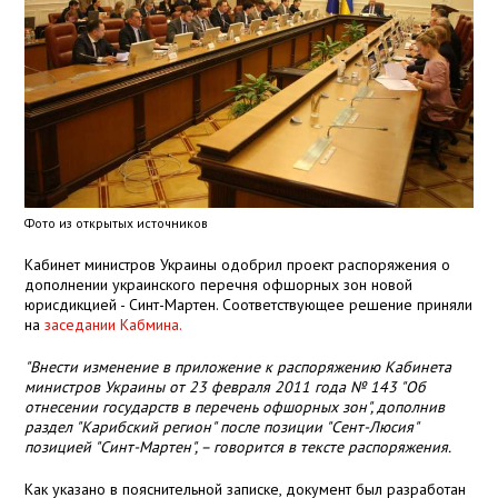
Фото из открытых источников
Кабинет министров Украины одобрил проект распоряжения о
дополнении украинского перечня офшорных зон новой
юрисдикцией - Синт-Мартен. Соответствующее решение приняли
на
заседании Кабмина.
"Внести изменение в приложение к распоряжению Кабинета
министров Украины от 23 февраля 2011 года № 143 "Об
отнесении государств в перечень офшорных зон", дополнив
раздел "Карибский регион" после позиции "Сент-Люсия"
позицией "Синт-Мартен", – говорится в тексте распоряжения.
Как указано в пояснительной записке, документ был разработан