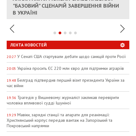
ЕС ПРЕКРАТИТЬ ВОЕННУЮ ПОМОЩЬ
"БАЗОВИЙ" СЦЕНАРІЙ ЗАВЕРШЕННЯ ВІЙНИ
АНАЛІТИКИ ЗВИНУВАТИЛИ АЗС У
УКРАИНЕ
В УКРАЇНІ
СПЕКУЛЯЦІЇ
ЛЕНТА НОВОСТЕЙ
У Сенаті США стартували дебати щодо санкцій проти Росії
20:27
Україна просить ЄС 220 млн євро для підтримки аграріїв
20:05
Белград підтвердив перший візит президента України за
19:48
час війни
Трагедія у Вишневому: журналіст закликав перевірити
19:36
чоловіка впливової судді Ішуніної
Мавіки, зарядні станції та апарати для реанімації:
19:29
Християнський корпус передав вантаж на Запорізький та
Покровський напрямки