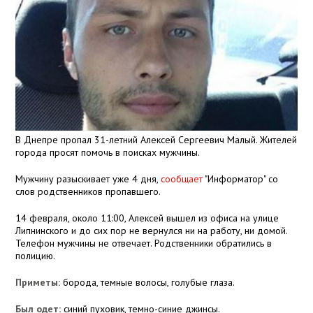
В Днепре пропал 31-летний Алексей Сергеевич Малый. Жителей
города просят помочь в поисках мужчины.
Мужчину разыскивает уже 4 дня,
сообщает
"Информатор" со
слов родственников пропавшего.
14 февраля, около 11:00, Алексей вышел из офиса на улице
Липнинского и до сих пор не вернулся ни на работу, ни домой.
Телефон мужчины не отвечает. Родственники обратились в
полицию.
Приметы:
борода, темные волосы, голубые глаза.
Был одет:
синий пуховик, темно-синие джинсы.