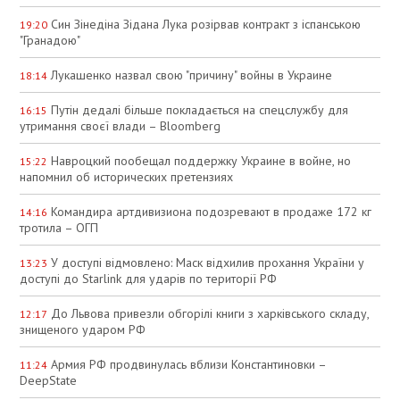
Син Зінедіна Зідана Лука розірвав контракт з іспанською
19:20
"Гранадою"
Лукашенко назвал свою "причину" войны в Украине
18:14
Путін дедалі більше покладається на спецслужбу для
16:15
утримання своєї влади – Bloomberg
Навроцкий пообещал поддержку Украине в войне, но
15:22
напомнил об исторических претензиях
Командира артдивизиона подозревают в продаже 172 кг
14:16
тротила – ОГП
У доступі відмовлено: Маск відхилив прохання України у
13:23
доступі до Starlink для ударів по території РФ
До Львова привезли обгорілі книги з харківського складу,
12:17
знищеного ударом РФ
Армия РФ продвинулась вблизи Константиновки –
11:24
DeepState