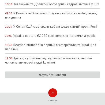
Зеленський та Драпатий обговорили кадрові питання у ЗСУ
10:18
У Києві та на Київщині пролунали вибухи: є загиблі, серед
09:25
них дитина
У Сенаті США стартували дебати щодо санкцій проти Росії
20:27
Україна просить ЄС 220 млн євро для підтримки аграріїв
20:05
Белград підтвердив перший візит президента України за
19:48
час війни
Трагедія у Вишневому: журналіст закликав перевірити
19:36
чоловіка впливової судді Ішуніної
читать все новости
наверх