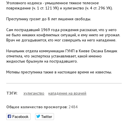
Уголовного кодекса - умышленное тяжкое телесное
повреждение (ч. 1 ст. 121 УК) и хулиганство (ч. 4 ст. 296 УК).
Преступнику грозит до 8 лет лишения свободы.
Сам пострадавший 1969 года рождения рассказал, что у него
не было никаких конфликтных ситуаций, и ему никто не угрожал.
Врач не догадывается, кто мог совершить на него нападение.
Начальник отдела коммуникации ГУНП в Киеве Оксана Блищик
отметила, что экспертиза устанавливает, какой именно
жидкостью брызнули на пострадавшего.
Мотивы преступника также в настоящее время не известны.
ТЭГИ:
хулиганство
нападение на врачей
Общее количество просмотров:
2484
Facebook
Twitter