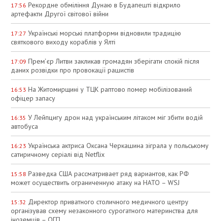
Рекордне обміління Дунаю в Будапешті відкрило
17:56
артефакти Другої світової війни
Українські морські платформи відновили традицію
17:27
святкового виходу кораблів у Ялті
Прем’єр Литви закликав громадян зберігати спокій після
17:09
даних розвідки про провокації рашистів
На Житомирщині у ТЦК раптово помер мобілізований
16:53
офіцер запасу
У Лейпцигу дрон над українським літаком міг збити водій
16:35
автобуса
Українська актриса Оксана Черкашина зіграла у польському
16:23
сатиричному серіалі від Netflix
Разведка США рассматривает ряд вариантов, как РФ
15:58
может осуществить ограниченную атаку на НАТО – WSJ
Директор приватного столичного медичного центру
15:32
організував схему незаконного сурогатного материнства для
іноземців – ОГП