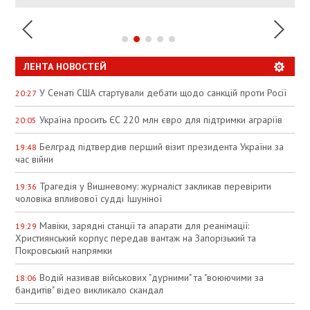
ЛЕНТА НОВОСТЕЙ
У Сенаті США стартували дебати щодо санкцій проти Росії
20:27
Україна просить ЄС 220 млн євро для підтримки аграріїв
20:05
Белград підтвердив перший візит президента України за
19:48
час війни
Трагедія у Вишневому: журналіст закликав перевірити
19:36
чоловіка впливової судді Ішуніної
Мавіки, зарядні станції та апарати для реанімації:
19:29
Християнський корпус передав вантаж на Запорізький та
Покровський напрямки
Водій називав військових "дурними" та "воюючими за
18:06
бандитів" відео викликало скандал