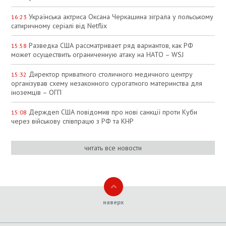
Українська актриса Оксана Черкашина зіграла у польському
16:23
сатиричному серіалі від Netflix
Разведка США рассматривает ряд вариантов, как РФ
15:58
может осуществить ограниченную атаку на НАТО – WSJ
Директор приватного столичного медичного центру
15:32
організував схему незаконного сурогатного материнства для
іноземців – ОГП
Держдеп США повідомив про нові санкції проти Куби
15:08
через військову співпрацю з РФ та КНР
читать все новости
наверх