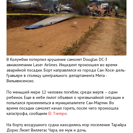
В Колумбии потерпел крушение самолет Douglas DC-3
авиакомпании Laser Airlines. Инцидент произошел во время
аварийной посадки. Борт направлялся из города Сан-Хосе-дель-
Гуавьяре в столицу центрального департамента Мета -
Вильявисенсио.
По меньшей мере 12 человек погибли, среди жертв – один
ребенок. Еще в небе пилот объявил о чрезвычайной ситуации и
попытался приземлиться в муниципалитете Сан-Мартин. Во
время посадки самолет начал гореть, после чего произошла
катастрофа, сообщили
El Tiempo
.
На борту воздушного судна находились мэр поселения Тарайра
Дорис Лизет Виллегас Чара, ее муж и дочь.