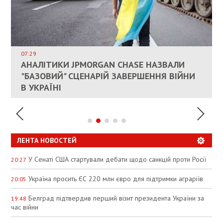
ВЛАСНИКАМ ЗРУЙНОВАНОГО ЖИТЛА
ДОЗВОЛИЛИ НЕ ПЛАТИТИ ЗА КОМУНАЛКУ
ИНТЕГРАЦИЯ УКРАИНЫ В НАТО ВРЯД ЛИ
СОСТОИТСЯ В БЛИЖАЙШЕЕ ВРЕМЯ, –
07:29
КАНДИДАТ В ПРЕМЬЕРЫ ПОЛЬШИ ПРИЗВАЛ
АНАЛІТИКИ JPMORGAN CHASE НАЗВАЛИ
ПАЛИВНИЙ РИНОК РОЗІГРІЛИ ШТУЧНО:
РЮТТЕ
ЕС ПРЕКРАТИТЬ ВОЕННУЮ ПОМОЩЬ
"БАЗОВИЙ" СЦЕНАРІЙ ЗАВЕРШЕННЯ ВІЙНИ
АНАЛІТИКИ ЗВИНУВАТИЛИ АЗС У
УКРАИНЕ
В УКРАЇНІ
СПЕКУЛЯЦІЇ
ЛЕНТА НОВОСТЕЙ
У Сенаті США стартували дебати щодо санкцій проти Росії
20:27
Україна просить ЄС 220 млн євро для підтримки аграріїв
20:05
Белград підтвердив перший візит президента України за
19:48
час війни