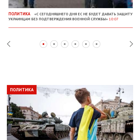
ПОЛИТИКА
«С СЕГОДНЯШНЕГО ДНЯ ЕС НЕ БУДЕТ ДАВАТЬ ЗАЩИТУ
УКРАИНЦАМ БЕЗ ПОДТВЕРЖДЕНИЯ ВОЕННОЙ СЛУЖБЫ»
10:07
ПОЛИТИКА
ПОЛИТИКА
ОБЩЕСТВО
ПОЛИТИКА
ЭКОНОМИКА