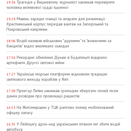
Трагедія у Вишневому: журналіст закликав перевірити
19:36
чоловіка впливової судді Ішуніної
Мавіки, зарядні станції та апарати для реанімації:
19:29
Християнський корпус передав вантаж на Запорізький та
Покровський напрямки
Водій називав військових "дурними" та "воюючими за
18:06
бандитів" відео викликало скандал
Рекордне обміління Дунаю в Будапешті відкрило
17:56
артефакти Другої світової війни
Українські морські платформи відновили традицію
17:27
святкового виходу кораблів у Ялті
Прем’єр Литви закликав громадян зберігати спокій після
17:09
даних розвідки про провокації рашистів
На Житомирщині у ТЦК раптово помер мобілізований
16:53
офіцер запасу
У Лейпцигу дрон над українським літаком міг збити водій
16:35
автобуса