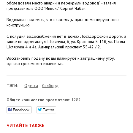
обследовали место аварии и перекрыли водовод", - заявил
представитель ООО "Инвокс" Сергей Чабан.
Водоканал надеется, что владельцы щита демонтируют свою
конструкцию.
С полудня водоснабжения нет в домах Люстдорфской дороги, а
также по адресам: ул. Шклярука, 6, ул. Краснова 5-11б, ул. Павла
Шклярука 4 и 4а, Адмиральский проспект 35-42 / 2.
Восстановить подачу воды планируют к завтрашнему утру,
однако срок может измениться.
ТЭГИ:
Одесса
билборд
Общее количество просмотров:
1282
Facebook
Twitter
ЧИТАЙТЕ ТАКЖЕ