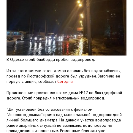
В Одессе столб билборда пробил водопровод.
Из-за этого жители сотен домов остались без водоснабжения,
проезд по Люстдорфской дороге был утруднён. Затопило ее
первую станцию, сообщает
Сегодня
.
Происшествие произошло возле дома №17 по Люстдорфской
дороге. Столб повредил магистральный водопровод.
"Щит установлен без согласования с филиалом
"Инфоксводоканал" прямо над магистральной водопроводной
линией большего диаметра. На данном участке водопровода
ранее аварийных ситуаций не возникало, водопровод не
принадлежит к изношенным. Ремонтные бригады уже