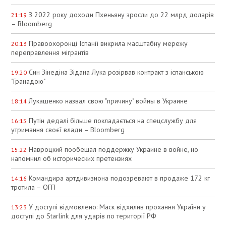
З 2022 року доходи Пхеньяну зросли до 22 млрд доларів
21:19
– Bloomberg
Правоохоронці Іспанії викрила масштабну мережу
20:13
переправлення мігрантів
Син Зінедіна Зідана Лука розірвав контракт з іспанською
19:20
"Гранадою"
Лукашенко назвал свою "причину" войны в Украине
18:14
Путін дедалі більше покладається на спецслужбу для
16:15
утримання своєї влади – Bloomberg
Навроцкий пообещал поддержку Украине в войне, но
15:22
напомнил об исторических претензиях
Командира артдивизиона подозревают в продаже 172 кг
14:16
тротила – ОГП
У доступі відмовлено: Маск відхилив прохання України у
13:23
доступі до Starlink для ударів по території РФ