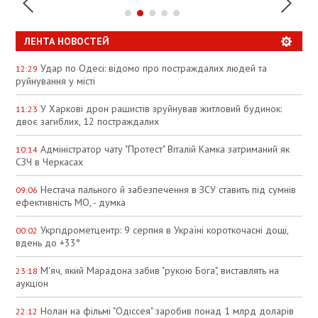
ЛЕНТА НОВОСТЕЙ
Удар по Одесі: відомо про постраждалих людей та
12:29
руйнування у місті
У Харкові дрон рашистів зруйнував житловий будинок:
11:23
двоє загиблих, 12 постраждалих
Адміністратор чату "Протест" Віталій Камка затриманий як
10:14
СЗЧ в Черкасах
Нестача пального й забезпечення в ЗСУ ставить під сумнів
09:06
ефективність МО, - думка
Укргідрометцентр: 9 серпня в Україні короткочасні дощі,
00:02
вдень до +33°
М'яч, який Марадона забив "рукою Бога", виставлять на
23:18
аукціон
Нолан на фільмі "Одіссея" заробив понад 1 млрд доларів
22:12