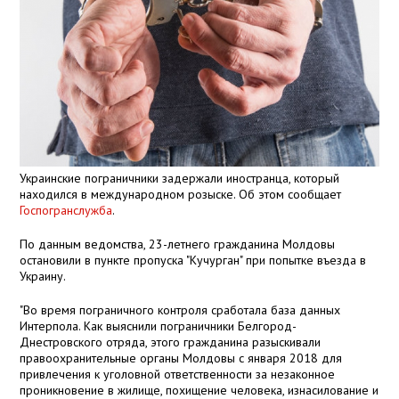
Украинские пограничники задержали иностранца, который
находился в международном розыске. Об этом сообщает
Госпогранслужба
.
По данным ведомства, 23-летнего гражданина Молдовы
остановили в пункте пропуска "Кучурган" при попытке въезда в
Украину.
"Во время пограничного контроля сработала база данных
Интерпола. Как выяснили пограничники Белгород-
Днестровского отряда, этого гражданина разыскивали
правоохранительные органы Молдовы с января 2018 для
привлечения к уголовной ответственности за незаконное
проникновение в жилище, похищение человека, изнасилование и