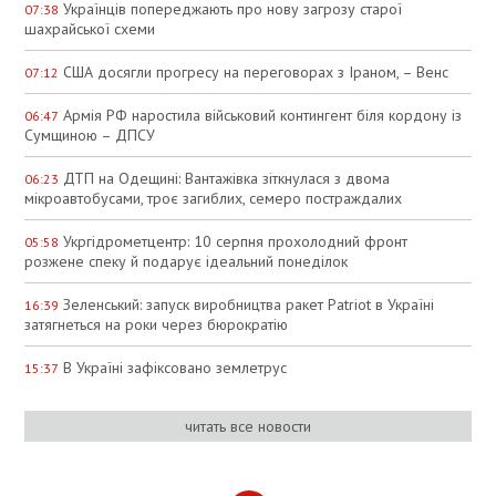
Українців попереджають про нову загрозу старої
07:38
шахрайської схеми
США досягли прогресу на переговорах з Іраном, – Венс
07:12
Армія РФ наростила військовий контингент біля кордону із
06:47
Сумщиною – ДПСУ
ДТП на Одещині: Вантажівка зіткнулася з двома
06:23
мікроавтобусами, троє загиблих, семеро постраждалих
Укргідрометцентр: 10 серпня прохолодний фронт
05:58
розжене спеку й подарує ідеальний понеділок
Зеленський: запуск виробництва ракет Patriot в Україні
16:39
затягнеться на роки через бюрократію
В Україні зафіксовано землетрус
15:37
читать все новости