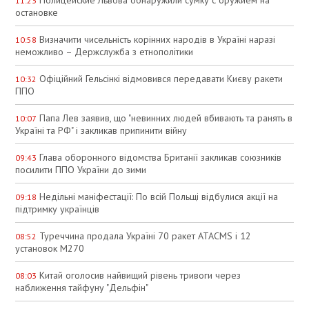
11:23
остановке
Визначити чисельність корінних народів в Україні наразі
10:58
неможливо – Держслужба з етнополітики
Офіційний Гельсінкі відмовився передавати Києву ракети
10:32
ППО
Папа Лев заявив, що "невинних людей вбивають та ранять в
10:07
Україні та РФ" і закликав припинити війну
Глава оборонного відомства Британії закликав союзників
09:43
посилити ППО України до зими
Недільні маніфестації: По всій Польщі відбулися акції на
09:18
підтримку українців
Туреччина продала Україні 70 ракет ATACMS і 12
08:52
установок M270
Китай оголосив найвищий рівень тривоги через
08:03
наближення тайфуну "Дельфін"