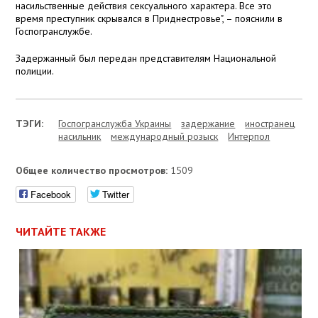
насильственные действия сексуального характера. Все это
время преступник скрывался в Приднестровье", – пояснили в
Госпогранслужбе.
Задержанный был передан представителям Национальной
полиции.
ТЭГИ:
Госпогранслужба Украины
задержание
иностранец
насильник
международный розыск
Интерпол
Общее количество просмотров:
1509
Facebook
Twitter
ЧИТАЙТЕ ТАКЖЕ