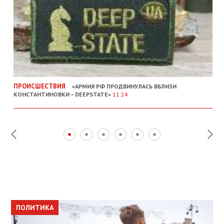
ПРОИСШЕСТВИЯ
«АРМИЯ РФ ПРОДВИНУЛАСЬ ВБЛИЗИ
КОНСТАНТИНОВКИ – DEEPSTATE»
11:24
ПОЛИТИКА
ПОЛИТИКА
ОБЩЕСТВО
ПОЛИТИКА
ЭКОНОМИКА