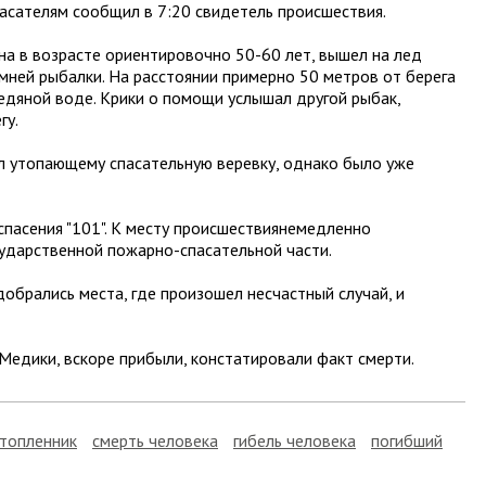
пасателям сообщил в 7:20 свидетель происшествия.
на в возрасте ориентировочно 50-60 лет, вышел на лед
мней рыбалки. На расстоянии примерно 50 метров от берега
ледяной воде. Крики о помощи услышал другой рыбак,
гу.
ил утопающему спасательную веревку, однако было уже
пасения "101". К месту происшествиянемедленно
ударственной пожарно-спасательной части.
добрались места, где произошел несчастный случай, и
 Медики, вскоре прибыли, констатировали факт смерти.
топленник
смерть человека
гибель человека
погибший