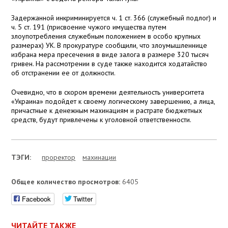
Задержанной инкриминируется ч. 1 ст. 366 (служебный подлог) и
ч. 5 ст. 191 (присвоение чужого имущества путем
злоупотребления служебным положением в особо крупных
размерах) УК. В прокуратуре сообщили, что злоумышленнице
избрана мера пресечения в виде залога в размере 320 тысяч
гривен. На рассмотрении в суде также находится ходатайство
об отстранении ее от должности.
Очевидно, что в скором времени деятельность университета
«Украина» подойдет к своему логическому завершению, а лица,
причастные к денежным махинациям и растрате бюджетных
средств, будут привлечены к уголовной ответственности.
ТЭГИ:
проректор
махинации
Общее количество просмотров:
6405
Facebook
Twitter
ЧИТАЙТЕ ТАКЖЕ