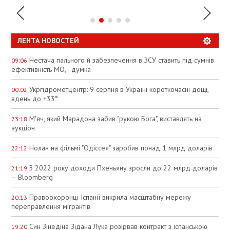
ЛЕНТА НОВОСТЕЙ
Нестача пального й забезпечення в ЗСУ ставить під сумнів
09:06
ефективність МО, - думка
Укргідрометцентр: 9 серпня в Україні короткочасні дощі,
00:02
вдень до +33°
М'яч, який Марадона забив "рукою Бога", виставлять на
23:18
аукціон
Нолан на фільмі "Одіссея" заробив понад 1 млрд доларів
22:12
З 2022 року доходи Пхеньяну зросли до 22 млрд доларів
21:19
– Bloomberg
Правоохоронці Іспанії викрила масштабну мережу
20:13
переправлення мігрантів
Син Зінедіна Зідана Лука розірвав контракт з іспанською
19:20