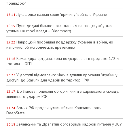
"Гранадою"
Лукашенко назвал свою "причину" войны в Украине
18:14
Путін дедалі більше покладається на спецслужбу для
16:15
утримання своєї влади – Bloomberg
Навроцкий пообещал поддержку Украине в войне, но
15:22
напомнил об исторических претензиях
Командира артдивизиона подозревают в продаже 172 кг
14:16
тротила – ОГП
У доступі відмовлено: Маск відхилив прохання України у
13:23
доступі до Starlink для ударів по території РФ
До Львова привезли обгорілі книги з харківського складу,
12:17
знищеного ударом РФ
Армия РФ продвинулась вблизи Константиновки –
11:24
DeepState
Зеленський та Драпатий обговорили кадрові питання у ЗСУ
10:18