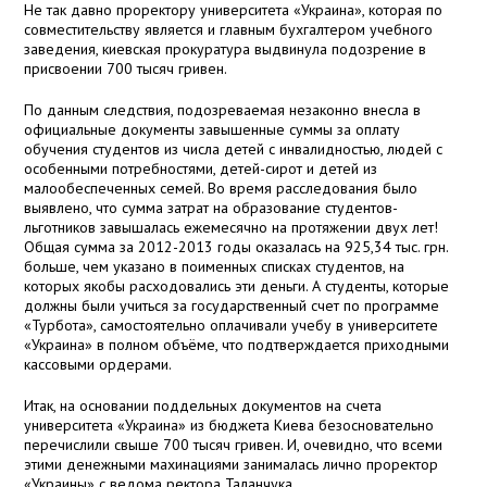
Не так давно проректору университета «Украина», которая по
совместительству является и главным бухгалтером учебного
заведения, киевская прокуратура выдвинула подозрение в
присвоении 700 тысяч гривен.
По данным следствия, подозреваемая незаконно внесла в
официальные документы завышенные суммы за оплату
обучения студентов из числа детей с инвалидностью, людей с
особенными потребностями, детей-сирот и детей из
малообеспеченных семей. Во время расследования было
выявлено, что сумма затрат на образование студентов-
льготников завышалась ежемесячно на протяжении двух лет!
Общая сумма за 2012-2013 годы оказалась на 925,34 тыс. грн.
больше, чем указано в поименных списках студентов, на
которых якобы расходовались эти деньги. А студенты, которые
должны были учиться за государственный счет по программе
«Турбота», самостоятельно оплачивали учебу в университете
«Украина» в полном объёме, что подтверждается приходными
кассовыми ордерами.
Итак, на основании поддельных документов на счета
университета «Украина» из бюджета Киева безосновательно
перечислили свыше 700 тысяч гривен. И, очевидно, что всеми
этими денежными махинациями занималась лично проректор
«Украины» с ведома ректора Таланчука.