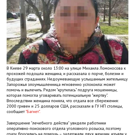
В Киеве 29 марта около 13:00 на улице Михаила Ломоносова к
прохожей подошла женщина, и рассказала о порче, болезни и
будущих страданиях. Недоумевающую услышанным жительницу
Запорожья злоумышленница мгновенно успокоила: может
помочь и вылечить. Рядом "крутилась" подруга мошенницы,
которая помогла уговаривать потенциальную "жертву".
Впоследствии женщина поняла, что отдала все сбережения:
2000 гривен и 25 долларов США, рассказали в ГУ НП столицы,
сообщает
"Багнет".
Завершение "лечебного действа" увидели работники
оперативно-поискового отдела уголовного розыска, поэтому
сразу бросились на помощь – задержали двух женщин, изъяли у