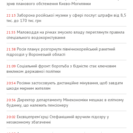
зрив планового обстеження Києво‑Могилянки
Заборона російської музики у сфері послуг: штрафи від 8,5
22:13
тис. до 170 тис. грн
Маловоддя на річках змусило владу переглянути правила
21:55
спеціального водокористування
Росія планує розгорнути північнокорейський ракетний
21:38
підрозділ у Воронезькій області
Соціальний фронт: боротьба з бідністю стає ключовим
21:09
викликом державної політики
Росіяни застосовують дистанційне мінування, щоб завдати
20:54
шкоди мирним жителям
Директор департаменту Мінекономіки мешкає в елітному
20:36
будинку, що належить пенсіонеру
Ексвіцепрем’єрці Стефанішиній вручили підозру у
20:02
незаконному збагаченні