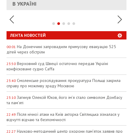
УКРАИНЕ
В УКРАЇНІ
СПЕКУЛЯЦІЇ
ЛЕНТА НОВОСТЕЙ
На Донеччині запровадили примусову евакуацію 525
00:01
дітей через обстріли
Верховний суд Швеції остаточно передав Україні
23:50
конфісковане судно Caffa
Смоленське розслідування: прокуратура Польщі закрила
23:40
справу про можливу зраду Москвою
Загинув Олексій Юков, його ім’я стало символом Донбасу
23:10
та пам’яті
Після нічної атаки на Київ акторка Світлицька зізналася у
22:49
відчутті відчаю та безпомічності
Науково‑методичний центр охорони пам’яток заявив про
22:27