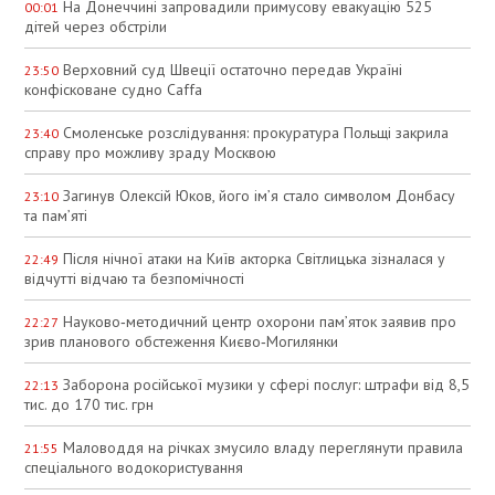
На Донеччині запровадили примусову евакуацію 525
00:01
дітей через обстріли
Верховний суд Швеції остаточно передав Україні
23:50
конфісковане судно Caffa
Смоленське розслідування: прокуратура Польщі закрила
23:40
справу про можливу зраду Москвою
Загинув Олексій Юков, його ім’я стало символом Донбасу
23:10
та пам’яті
Після нічної атаки на Київ акторка Світлицька зізналася у
22:49
відчутті відчаю та безпомічності
Науково‑методичний центр охорони пам’яток заявив про
22:27
зрив планового обстеження Києво‑Могилянки
Заборона російської музики у сфері послуг: штрафи від 8,5
22:13
тис. до 170 тис. грн
Маловоддя на річках змусило владу переглянути правила
21:55
спеціального водокористування