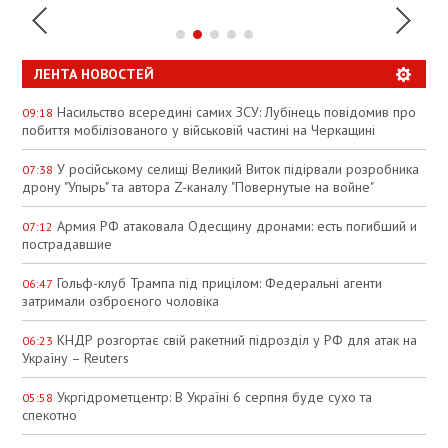
ЛЕНТА НОВОСТЕЙ
Насильство всередині самих ЗСУ: Лубінець повідомив про
09:18
побиття мобілізованого у військовій частині на Черкащині
У російському селищі Великий Виток підірвали розробника
07:38
дрону "Упырь" та автора Z-каналу "Повернутые на войне"
Армия РФ атаковала Одесщину дронами: есть погибший и
07:12
пострадавшие
Гольф-клуб Трампа під прицілом: Федеральні агенти
06:47
затримали озброєного чоловіка
КНДР розгортає свій ракетний підрозділ у РФ для атак на
06:23
Україну – Reuters
Укргідрометцентр: В Україні 6 серпня буде сухо та
05:58
спекотно