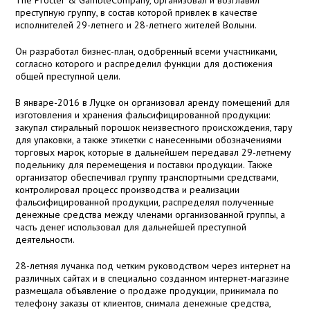
The Procter & GambleCompany, организовал и возглавил
преступную группу, в состав которой привлек в качестве
исполнителей 29-летнего и 28-летнего жителей Волыни.
Он разработал бизнес-план, одобренный всеми участниками,
согласно которого и распределил функции для достижения
общей преступной цели.
В январе-2016 в Луцке он организовал аренду помещений для
изготовления и хранения фальсифицированной продукции:
закупал стиральный порошок неизвестного происхождения, тару
для упаковки, а также этикетки с нанесенными обозначениями
торговых марок, которые в дальнейшем передавал 29-летнему
подельнику для перемещения и поставки продукции. Также
организатор обеспечивал группу транспортными средствами,
контролировал процесс производства и реализации
фальсифицированной продукции, распределял полученные
денежные средства между членами организованной группы, а
часть денег использовал для дальнейшей преступной
деятельности.
28-летняя лучанка под четким руководством через интернет на
различных сайтах и в специально созданном интернет-магазине
размещала объявление о продаже продукции, принимала по
телефону заказы от клиентов, снимала денежные средства,