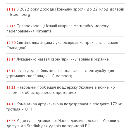
З 2022 року доходи Пхеньяну зросли до 22 млрд доларів
21:19
– Bloomberg
Правоохоронці Іспанії викрила масштабну мережу
20:13
переправлення мігрантів
Син Зінедіна Зідана Лука розірвав контракт з іспанською
19:20
"Гранадою"
Лукашенко назвал свою "причину" войны в Украине
18:14
Путін дедалі більше покладається на спецслужбу для
16:15
утримання своєї влади – Bloomberg
Навроцкий пообещал поддержку Украине в войне, но
15:22
напомнил об исторических претензиях
Командира артдивизиона подозревают в продаже 172 кг
14:16
тротила – ОГП
У доступі відмовлено: Маск відхилив прохання України у
13:23
доступі до Starlink для ударів по території РФ