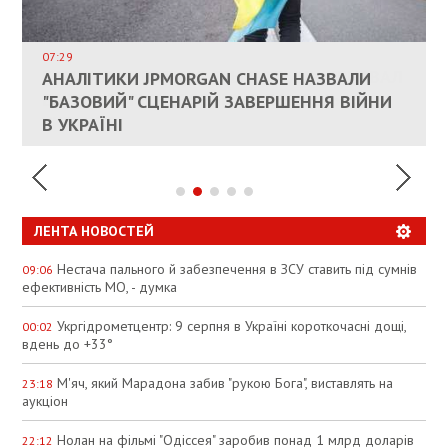
ВЛАСНИКАМ ЗРУЙНОВАНОГО ЖИТЛА
ДОЗВОЛИЛИ НЕ ПЛАТИТИ ЗА КОМУНАЛКУ
ИНТЕГРАЦИЯ УКРАИНЫ В НАТО ВРЯД ЛИ
СОСТОИТСЯ В БЛИЖАЙШЕЕ ВРЕМЯ, –
07:29
КАНДИДАТ В ПРЕМЬЕРЫ ПОЛЬШИ ПРИЗВАЛ
АНАЛІТИКИ JPMORGAN CHASE НАЗВАЛИ
ПАЛИВНИЙ РИНОК РОЗІГРІЛИ ШТУЧНО:
РЮТТЕ
ЕС ПРЕКРАТИТЬ ВОЕННУЮ ПОМОЩЬ
"БАЗОВИЙ" СЦЕНАРІЙ ЗАВЕРШЕННЯ ВІЙНИ
АНАЛІТИКИ ЗВИНУВАТИЛИ АЗС У
УКРАИНЕ
В УКРАЇНІ
СПЕКУЛЯЦІЇ
ЛЕНТА НОВОСТЕЙ
Нестача пального й забезпечення в ЗСУ ставить під сумнів
09:06
ефективність МО, - думка
Укргідрометцентр: 9 серпня в Україні короткочасні дощі,
00:02
вдень до +33°
М'яч, який Марадона забив "рукою Бога", виставлять на
23:18
аукціон
Нолан на фільмі "Одіссея" заробив понад 1 млрд доларів
22:12