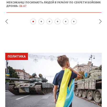
МЕКСИКАНЦІ ПОСИЛАЮТЬ ЛЮДЕЙ В УКРАЇНУ ПО СЕКРЕТИ БОЙОВИХ
ДРОНІВ»
06:47
ПОЛИТИКА
ПОЛИТИКА
ОБЩЕСТВО
ПОЛИТИКА
ЭКОНОМИКА