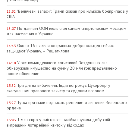
"Величезні запаси": Трамп сказав про кількість боєприпасів у
15:32
США
По данным ООН июль стал самым смертоносным месяцем
15:07
для населения в Украине
Около 16 тысяч иностранных добровольцев сейчас
14:43
защищают Украину, – Решетилова
У экс-командующего логистикой Воздушных сил
14:18
обнаружили имущество на сумму 20 млн грн: предъявлено
новое обвинение
Три дні на вибачення: Індія погрожує Цукербергу
13:52
скасуванням правового захисту та судовим позовом
Туска призвали подписать решение о лишении Зеленского
13:27
ордена
1 млн євро у сміттєвозі: Італійка шукала добу свій
13:03
виграшний лотерейний квиток у відходах