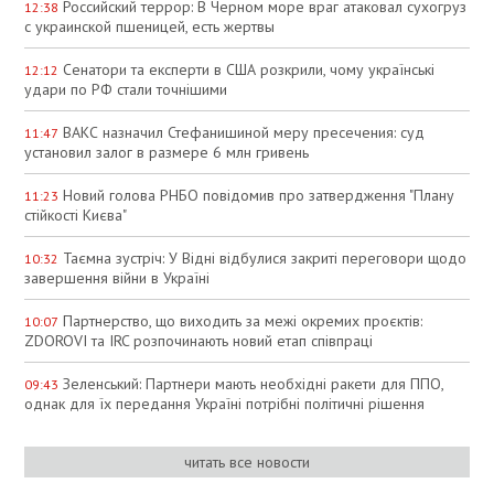
Российский террор: В Черном море враг атаковал сухогруз
12:38
с украинской пшеницей, есть жертвы
Сенатори та експерти в США розкрили, чому українські
12:12
удари по РФ стали точнішими
ВАКС назначил Стефанишиной меру пресечения: суд
11:47
установил залог в размере 6 млн гривень
Новий голова РНБО повідомив про затвердження "Плану
11:23
стійкості Києва"
Таємна зустріч: У Відні відбулися закриті переговори щодо
10:32
завершення війни в Україні
Партнерство, що виходить за межі окремих проєктів:
10:07
ZDOROVI та IRC розпочинають новий етап співпраці
Зеленський: Партнери мають необхідні ракети для ППО,
09:43
однак для їх передання Україні потрібні політичні рішення
читать все новости