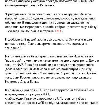
против активного участника блокады полуострова и бывшего
вице-премьера Ленура Ислямова.
"Преступление было совершено в составе группы. Мы пока
говорим только об одном фигуранте, которому предъявлено
обвинение. В отношении других проводятся следственно-
оперативные мероприятия, чтобы собрать доказательную базу",
– сказала Поклонская в интервью
ТАСС
.
И добавила: "В нашей жизни все возможно. Они могут и сами
приехать сюда. Еще есть время покаяться. Мы здесь уже
заждались".
Напомним, ранее было арестовано имущество Ислямова, но
"прокурор" не уточнила о каком именно деле идет речь. Дело в
том, что ФСБ 2 ноября сообщила о возбуждении уголовного
дела в отношении Ислямова. В офисе подконтрольной ему
транспортной компании "СимСитиТранс" прошли обыски. Кроме
того, Банк России приостановил лицензию принадлежащего
Ислямову Джаст Банка.
В ночь на 22 ноября 2015 года на территории Украины были
повреждены опоры двух ЛЭП,
снабжающих Крым электроэнергией. По данному факту
следственные органы ФСБ возбудилиуголовное дело по статье