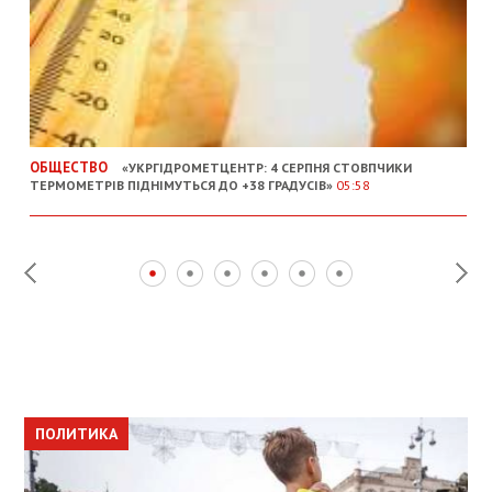
ОБЩЕСТВО
«УКРГІДРОМЕТЦЕНТР: 4 СЕРПНЯ СТОВПЧИКИ
ТЕРМОМЕТРІВ ПІДНІМУТЬСЯ ДО +38 ГРАДУСІВ»
05:58
ПОЛИТИКА
ПОЛИТИКА
ОБЩЕСТВО
ПОЛИТИКА
ЭКОНОМИКА