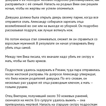
расправиться с её семьей. Напасть на родных Вики они решили
ночью, чтобы их жертвы не успели опомниться.
Девушка должна была открыть дверь своему парню, когда все
отправятся спать. Александр собирался зарезать отца
возлюбленной во сне или на выходе из уборной. Он подробно
рассказывал подруге, как лучше воткнуть нож.
Но потом юноша стал сомневаться, сможет ли он справиться со
взрослым мужчиной. В результате он начал уговаривать Вику
убить отца самой.
Между тем Вика писала, что вначале надо убить ее сестру и
мать, чтобы не было криков.
Подростков удалось задержать в Рязани, туда пара отправилась
после жестокой расправы. На допросе Александр утверждал,
что била ножом родителей девушка. По его словам, он
несколько раз ударил её отца разводным ключом, а мать —
голыми руками.
Отец Виктории, получивший около 30 ножевых ранений,
скончался на месте. Его супруге удалось выжить — она
притворилась мертвой. Напасть на старшую сестру подросткам