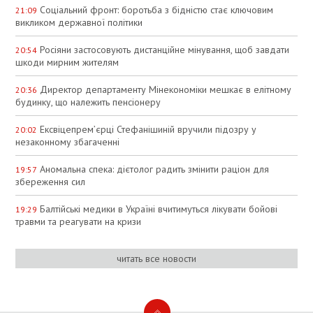
Соціальний фронт: боротьба з бідністю стає ключовим
21:09
викликом державної політики
Росіяни застосовують дистанційне мінування, щоб завдати
20:54
шкоди мирним жителям
Директор департаменту Мінекономіки мешкає в елітному
20:36
будинку, що належить пенсіонеру
Ексвіцепрем’єрці Стефанішиній вручили підозру у
20:02
незаконному збагаченні
Аномальна спека: дієтолог радить змінити раціон для
19:57
збереження сил
Балтійські медики в Україні вчитимуться лікувати бойові
19:29
травми та реагувати на кризи
читать все новости