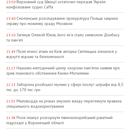
Верховний суд Швеції остаточно передав Україні
23:50
конфісковане судно Caffa
Смоленське розслідування: прокуратура Польщі закрила
23:40
справу про можливу зраду Москвою
Загинув Олексій Юков, його ім’я стало символом Донбасу
23:10
та пам’яті
Після нічної атаки на Київ акторка Світлицька зізналася у
22:49
відчутті відчаю та безпомічності
Науково‑методичний центр охорони пам’яток заявив про
22:27
зрив планового обстеження Києво‑Могилянки
Заборона російської музики у сфері послуг: штрафи від 8,5
22:13
тис. до 170 тис. грн
Маловоддя на річках змусило владу переглянути правила
21:55
спеціального водокористування
Росія планує розгорнути північнокорейський ракетний
21:38
підрозділ у Воронезькій області