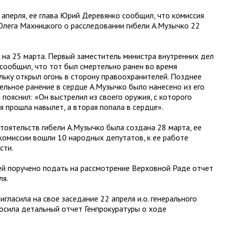
 аперля, ее глава Юрий Деревянко сообщил, что комиссия
 Олега Махницкого о расследовании гибели А.Музычко 22
ь на 25 марта. Первый заместитель министра внутренних дел
сообщил, что тот был смертельно ранен во время
ольку открыл огонь в сторону правоохранителей. Позднее
льное ранение в сердце А.Музычко было нанесено из его
пояснил: «Он выстрелил из своего оружия, с которого
я прошла навылет, а вторая попала в сердце».
оятельств гибели А.Музычко была создана 28 марта, ее
 комиссии вошли 10 народных депутатов, к ее работе
сти.
ей поручено подать на рассмотрение Верховной Раде отчет
ля.
гласила на свое заседание 22 апреля и.о. генерального
росила детальный отчет Генпрокуратуры о ходе