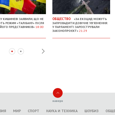
ОБЩЕСТВО
У КИШИНЕВІ ЗАЯВИЛИ, ЩО НЕ
«ЗА ЕКОЦИД МОЖУТЬ
ТЬ РЕЖИМ «ТАЛІБАНУ» ПІСЛЯ
ЗАПРОВАДИТИ ДОВІЧНЕ УВ'ЯЗНЕННЯ:
 ЙОГО ПРЕДСТАВНИКІВ»
18:00
У ПАРЛАМЕНТІ ЗАРЕЄСТРУВАЛИ
ЗАКОНОПРОЄКТ»
21:29
наверх
ВИЯ
МИР
СПОРТ
НАУКА И ТЕХНИКА
ШОУБИЗ
ОБЩ