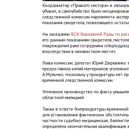
Координатор «Правого сектора» в западны
убивал, а самоубийство было инсценирова
следственной комиссии парламента эксперт
показания свидетеля, пожелавшего остать
На заседании
ВСК Верховной Рады по рас
его данным показаниям свидетеля, пистоле
повреждения руки сотрудника спецподразд
впоследствии в неизвестном месте».
Глава комиссии, депутат Юрий Деревянко 
предоставила копий материалов уголовног
А.Музычко, поскольку у прокуратуры нет 
временной следственной комиссии.
Уголовное производство по факту умышлен
областной милицией.
Также в ответе Генпрокуратуры временной
для установления фактических обстоятельс
частности судебно-медицинская, баллистич
определена окончательная квалификация э