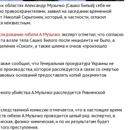
х областях Александр Музычко (Сашко Билый) себя не
но правоохранителями, заявил на заседании временной
 Николай Скрыгонюк, который, в частности, огласил
ся неизвестным.
следованию гибели А.Музычко
эксперт отметил, что согласно
та возле тела Сашко Билого после инцидента не было, а
еления «Сокол», а также шлема и очков «произошло
также сообщил, что Генеральная прокуратура Украины не
о производства, которое расследуется в связи со смертью
правовых оснований предоставлять копий документов
ного убийства А.Музычко расследуется Ривненской
 следственной комиссии отмечается, что в настоящее время
тв гибели А.Музычко проводится целый ряд экспертиз, в
еская, физико-химическая, и по их результатам будет
того преступления.