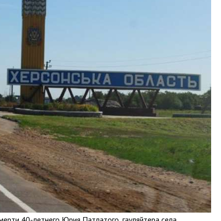
мерти 40-летнего Юрия Патлатого, гауляйтера села