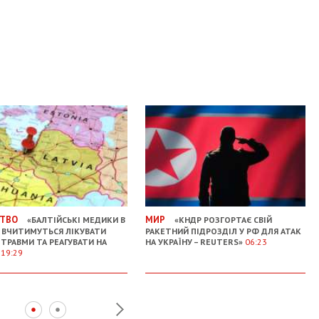
ТВО
МИР
«БАЛТІЙСЬКІ МЕДИКИ В
«КНДР РОЗГОРТАЄ СВІЙ
І ВЧИТИМУТЬСЯ ЛІКУВАТИ
РАКЕТНИЙ ПІДРОЗДІЛ У РФ ДЛЯ АТАК
 ТРАВМИ ТА РЕАГУВАТИ НА
НА УКРАЇНУ – REUTERS»
06:23
»
19:29