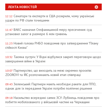
ЛЕНТА НОВОСТЕЙ
Сенатори та експерти в США розкрили, чому українські
12:12
удари по РФ стали точнішими
ВАКС назначил Стефанишиной меру пресечения: суд
11:47
установил залог в размере 6 млн гривень
Новий голова РНБО повідомив про затвердження "Плану
11:23
стійкості Києва"
Таємна зустріч: У Відні відбулися закриті переговори щодо
10:32
завершення війни в Україні
Партнерство, що виходить за межі окремих проєктів:
10:07
ZDOROVI та IRC розпочинають новий етап співпраці
Зеленський: Партнери мають необхідні ракети для ППО,
09:43
однак для їх передання Україні потрібні політичні рішення
Насильство всередині самих ЗСУ: Лубінець повідомив про
09:18
побиття мобілізованого у військовій частині на Черкащині