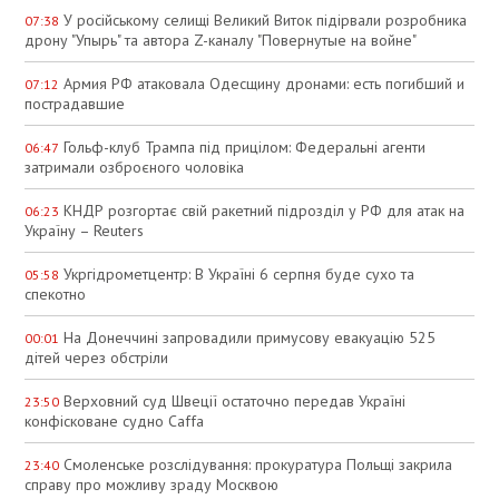
У російському селищі Великий Виток підірвали розробника
07:38
дрону "Упырь" та автора Z-каналу "Повернутые на войне"
Армия РФ атаковала Одесщину дронами: есть погибший и
07:12
пострадавшие
Гольф-клуб Трампа під прицілом: Федеральні агенти
06:47
затримали озброєного чоловіка
КНДР розгортає свій ракетний підрозділ у РФ для атак на
06:23
Україну – Reuters
Укргідрометцентр: В Україні 6 серпня буде сухо та
05:58
спекотно
На Донеччині запровадили примусову евакуацію 525
00:01
дітей через обстріли
Верховний суд Швеції остаточно передав Україні
23:50
конфісковане судно Caffa
Смоленське розслідування: прокуратура Польщі закрила
23:40
справу про можливу зраду Москвою